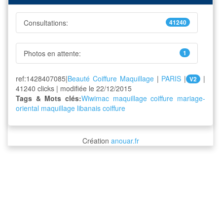
Consultations:
41240
Photos en attente:
1
ref:1428407085|
Beauté Coiffure Maquillage
|
PARIS
|
|
V2
41240 clicks | modifiée le 22/12/2015
Tags & Mots clés:
Wiwimac maquillage coiffure
mariage-
oriental
maquillage libanais
coiffure
Création
anouar.fr