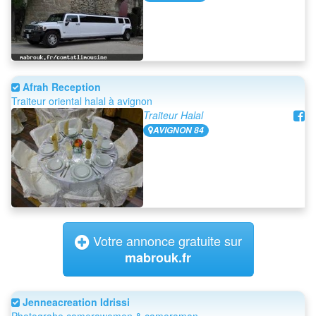
Afrah Reception
Traiteur oriental halal à avignon
Traiteur Halal
AVIGNON 84
Votre annonce gratuite sur
mabrouk.fr
Jenneacreation Idrissi