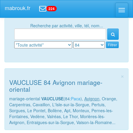
mabrouk.fr
224
Toggl
naviga
Recherche par activité, ville, tél, nom...
Filtrer
×
VAUCLUSE 84 Avignon mariage-
oriental
mariage-oriental
VAUCLUSE
(84:
Paca
),
Avignon
, Orange,
Carpentras, Cavaillon, L'Isle-sur-la-Sorgue, Pertuis,
Sorgues, Le Pontet, Bollène, Apt, Monteux, Pernes-les-
Fontaines, Vedène, Valréas, Le Thor, Morières-lès-
Avignon, Entraigues-sur-la-Sorgue, Vaison-la-Romaine...