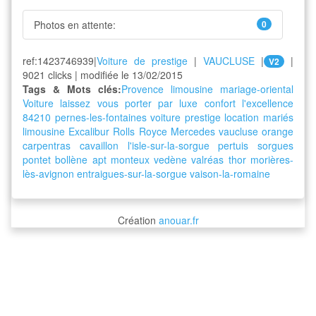
Photos en attente:
0
ref:1423746939|
Voiture de prestige
|
VAUCLUSE
|
|
V2
9021 clicks | modifiée le 13/02/2015
Tags & Mots clés:
Provence limousine
mariage-oriental
Voiture
laissez
vous
porter
par
luxe
confort
l'excellence
84210
pernes-les-fontaines
voiture
prestige
location
mariés
limousine
Excalibur
Rolls Royce
Mercedes
vaucluse
orange
carpentras
cavaillon
l'isle-sur-la-sorgue
pertuis
sorgues
pontet
bollène
apt
monteux
vedène
valréas
thor
morières-
lès-avignon
entraigues-sur-la-sorgue
vaison-la-romaine
Création
anouar.fr