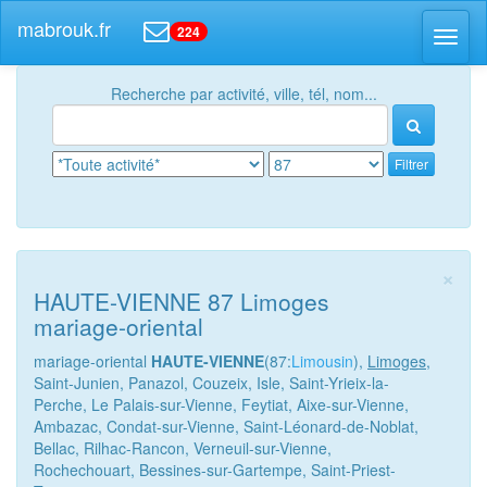
mabrouk.fr
224
Toggl
naviga
Recherche par activité, ville, tél, nom...
Filtrer
×
HAUTE-VIENNE 87 Limoges
mariage-oriental
mariage-oriental
HAUTE-VIENNE
(87:
Limousin
),
Limoges
,
Saint-Junien, Panazol, Couzeix, Isle, Saint-Yrieix-la-
Perche, Le Palais-sur-Vienne, Feytiat, Aixe-sur-Vienne,
Ambazac, Condat-sur-Vienne, Saint-Léonard-de-Noblat,
Bellac, Rilhac-Rancon, Verneuil-sur-Vienne,
Rochechouart, Bessines-sur-Gartempe, Saint-Priest-