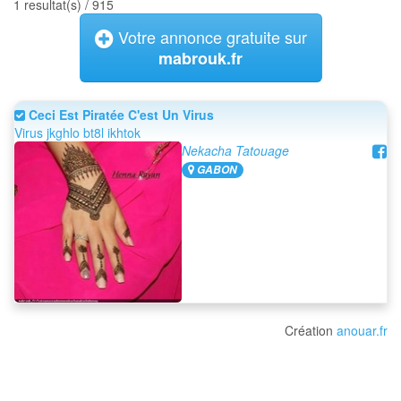
1 resultat(s) / 915
Votre annonce gratuite sur
mabrouk.fr
Ceci Est Piratée C'est Un Virus
Virus jkghlo bt8l ikhtok
Nekacha Tatouage
GABON
Création
anouar.fr