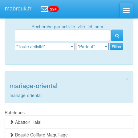
mabrouk.fr
224
Toggl
naviga
Recherche par activité, ville, tél, nom...
Filtrer
×
mariage-oriental
mariage-oriental
Rubriques
Abattoir Halal
Beauté Coiffure Maquillage