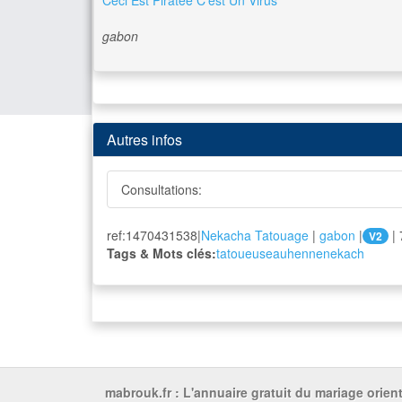
Ceci Est Piratée C'est Un Virus
gabon
Autres infos
Consultations:
ref:1470431538|
Nekacha Tatouage
|
gabon
|
| 
V2
Tags & Mots clés:
tatoueuseauhennenekach
mabrouk.fr : L'annuaire gratuit du mariage orient